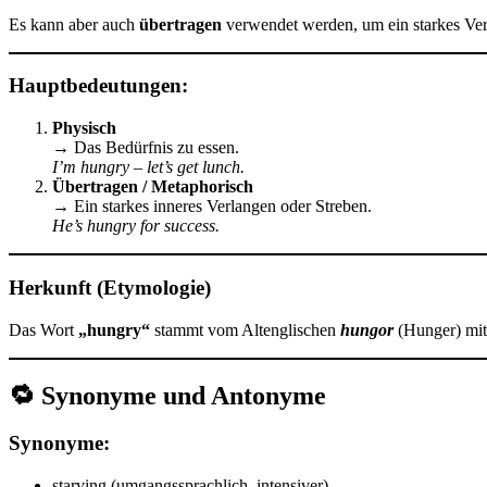
Es kann aber auch
übertragen
verwendet werden, um ein starkes Ver
Hauptbedeutungen:
Physisch
→ Das Bedürfnis zu essen.
I’m hungry – let’s get lunch.
Übertragen / Metaphorisch
→ Ein starkes inneres Verlangen oder Streben.
He’s hungry for success.
Herkunft (Etymologie)
Das Wort
„hungry“
stammt vom Altenglischen
hungor
(Hunger) mit
🔁 Synonyme und Antonyme
Synonyme:
starving (umgangssprachlich, intensiver)