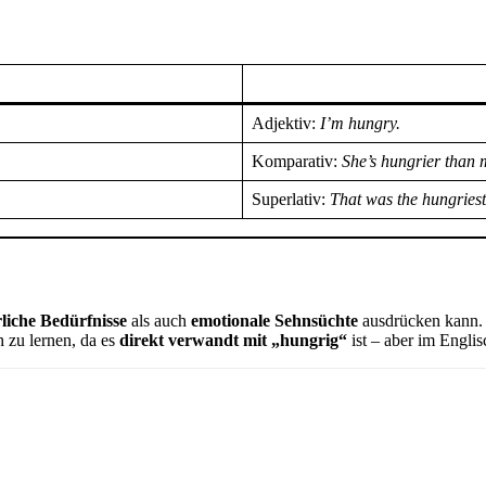
Adjektiv:
I’m hungry.
Komparativ:
She’s hungrier than 
Superlativ:
That was the hungriest
liche Bedürfnisse
als auch
emotionale Sehnsüchte
ausdrücken kann. E
 zu lernen, da es
direkt verwandt mit „hungrig“
ist – aber im Engli