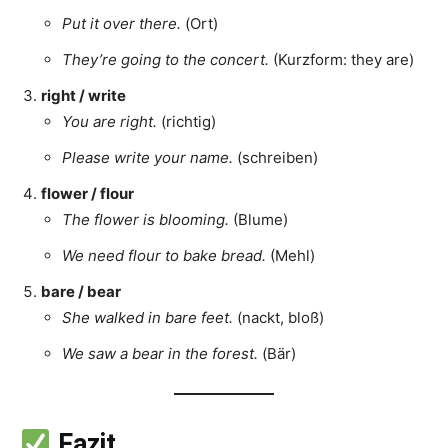
Put it over there.
(Ort)
They’re going to the concert.
(Kurzform: they are)
right / write
You are right.
(richtig)
Please write your name.
(schreiben)
flower / flour
The flower is blooming.
(Blume)
We need flour to bake bread.
(Mehl)
bare / bear
She walked in bare feet.
(nackt, bloß)
We saw a bear in the forest.
(Bär)
Fazit