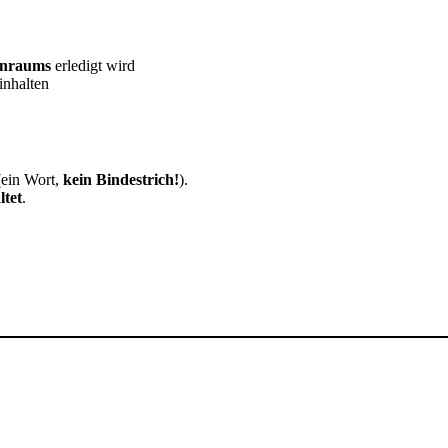
enraums
erledigt wird
nhalten
ein Wort,
kein Bindestrich!
).
ltet
.