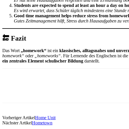
Er hat seine Hausaufgaben vergessen und eine Ermahnung b
Students are expected to spend at least an hour a day on 
Es wird erwartet, dass Schüler täglich mindestens eine Stunde
Good time management helps reduce stress from homewor
Gutes Zeitmanagement hilft, Stress durch Hausaufgaben zu ve
🔚 Fazit
Das Wort
„homework“
ist ein
klassisches, alltagsnahes und unve
homework“
oder
„homeworks“
. Für Lernende des Englischen ist die
ein zentrales Element schulischer Bildung
darstellt.
Vorheriger Artikel
Home Unit
Nächster Artikel
Hometown