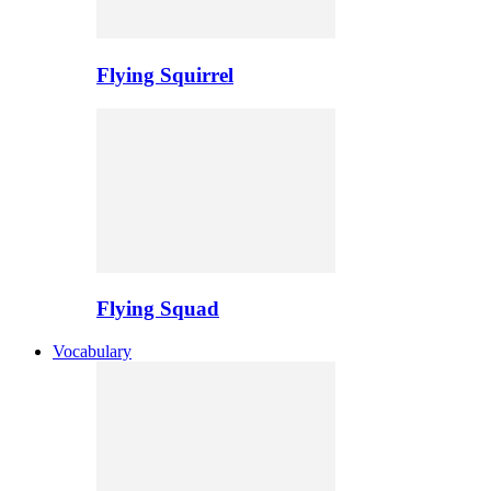
Flying Squirrel
Flying Squad
Vocabulary