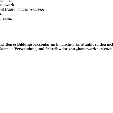
ekommen.
homework.
 mit Hausaufgaben verbringen.
k.
rmeiden.
rzichtbares Bildungsvokabular
im Englischen. Es ist
zählt zu den ni
 korrekte
Verwendung und Schreibweise von „homework“
essenzie