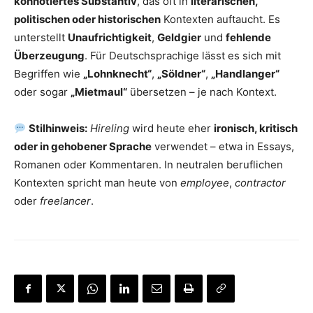
konnotiertes Substantiv
, das oft in
literarischen,
politischen oder historischen
Kontexten auftaucht. Es
unterstellt
Unaufrichtigkeit
,
Geldgier
und
fehlende
Überzeugung
. Für Deutschsprachige lässt es sich mit
Begriffen wie
„Lohnknecht“
,
„Söldner“
,
„Handlanger“
oder sogar
„Mietmaul“
übersetzen – je nach Kontext.
Stilhinweis:
Hireling
wird heute eher
ironisch, kritisch
oder in gehobener Sprache
verwendet – etwa in Essays,
Romanen oder Kommentaren. In neutralen beruflichen
Kontexten spricht man heute von
employee
,
contractor
oder
freelancer
.