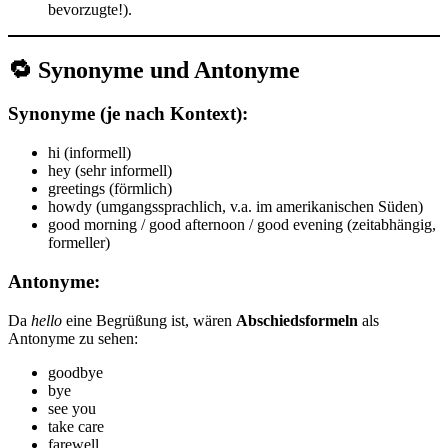
bevorzugte!).
🔁
Synonyme und Antonyme
Synonyme (je nach Kontext):
hi (informell)
hey (sehr informell)
greetings (förmlich)
howdy (umgangssprachlich, v.a. im amerikanischen Süden)
good morning / good afternoon / good evening (zeitabhängig,
formeller)
Antonyme:
Da
hello
eine Begrüßung ist, wären
Abschiedsformeln
als
Antonyme zu sehen:
goodbye
bye
see you
take care
farewell