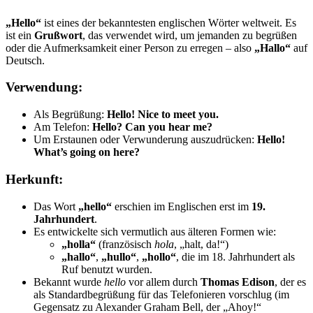
„Hello“
ist eines der bekanntesten englischen Wörter weltweit. Es
ist ein
Grußwort
, das verwendet wird, um jemanden zu begrüßen
oder die Aufmerksamkeit einer Person zu erregen – also
„Hallo“
auf
Deutsch.
Verwendung:
Als Begrüßung:
Hello! Nice to meet you.
Am Telefon:
Hello? Can you hear me?
Um Erstaunen oder Verwunderung auszudrücken:
Hello!
What’s going on here?
Herkunft:
Das Wort
„hello“
erschien im Englischen erst im
19.
Jahrhundert
.
Es entwickelte sich vermutlich aus älteren Formen wie:
„holla“
(französisch
hola
, „halt, da!“)
„hallo“
,
„hullo“
,
„hollo“
, die im 18. Jahrhundert als
Ruf benutzt wurden.
Bekannt wurde
hello
vor allem durch
Thomas Edison
, der es
als Standardbegrüßung für das Telefonieren vorschlug (im
Gegensatz zu Alexander Graham Bell, der „Ahoy!“