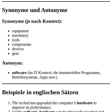
Synonyme und Antonyme
Synonyme (je nach Kontext):
equipment
machinery
tools
components
devices
gear
Antonym:
software
(im IT-Kontext: die immateriellen Programme,
Betriebssysteme, Apps usw.)
Beispiele in englischen Sätzen
The technician upgraded the computer’s
hardware
to
improve its performance.
Unlike
software
,
hardware
can be physically touched and