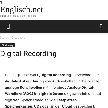
Englisch.net
Einfach englisch lernen
Start
Dictionary
Dictionary
Digital Recording
Das englische Wort
„Digital Recording“
bezeichnet die
digitale Aufzeichnung
von Audioinhalten. Dabei werden
analoge Schallwellen
mithilfe eines
Analog-Digital-
Wandlers (ADC)
in
digitale Daten
umgewandelt und auf
digitalen Speichermedien wie
Festplatten
,
Speicherkarten
,
CDs
oder in der
Cloud
gespeichert.