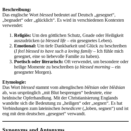
Beschreibung:
Das englische Wort
blessed
bedeutet auf Deutsch „gesegnet“,
„begnadet“ oder „glücklich“. Es wird in verschiedenen Kontexten
verwendet:
Religiös:
Um den göttlichen Schutz, Gnade oder Heiligkeit
auszudrücken (
a blessed life
– ein gesegnetes Leben).
Emotional:
Um tiefe Dankbarkeit und Glück zu beschreiben
(
I feel blessed to have such a loving family
– Ich fühle mich
gesegnet, eine so liebevolle Familie zu haben).
Poetisch oder literarisch:
Oft verwendet, um besondere oder
heilige Momente zu beschreiben (
a blessed morning
– ein
gesegneter Morgen).
Etymologie:
Das Wort
blessed
stammt vom altenglischen
blētsian
oder
blēdsian
ab, was ursprünglich „mit Blut besprengen“ bedeutete, eine
heidnische Opferhandlung. Mit der Christianisierung Englands
wandelte sich die Bedeutung zu „heiligen“ oder „segnen“. Es hat
Verbindungen zum lateinischen
benedicere
(„loben, segnen“) und ist
eng mit dem deutschen „gesegnet“ verwandt.
Synonyms and Antonyms