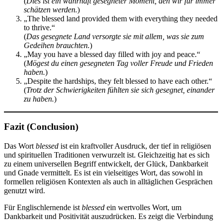
(
Dies ist ein wahrhaft gesegneter Moment, den wir für immer
schätzen werden.
)
„The blessed land provided them with everything they needed
to thrive.“
(
Das gesegnete Land versorgte sie mit allem, was sie zum
Gedeihen brauchten.
)
„May you have a blessed day filled with joy and peace.“
(
Mögest du einen gesegneten Tag voller Freude und Frieden
haben.
)
„Despite the hardships, they felt blessed to have each other.“
(
Trotz der Schwierigkeiten fühlten sie sich gesegnet, einander
zu haben.
)
Fazit
(Conclusion)
Das Wort
blessed
ist ein kraftvoller Ausdruck, der tief in religiösen
und spirituellen Traditionen verwurzelt ist. Gleichzeitig hat es sich
zu einem universellen Begriff entwickelt, der Glück, Dankbarkeit
und Gnade vermittelt. Es ist ein vielseitiges Wort, das sowohl in
formellen religiösen Kontexten als auch in alltäglichen Gesprächen
genutzt wird.
Für Englischlernende ist
blessed
ein wertvolles Wort, um
Dankbarkeit und Positivität auszudrücken. Es zeigt die Verbindung