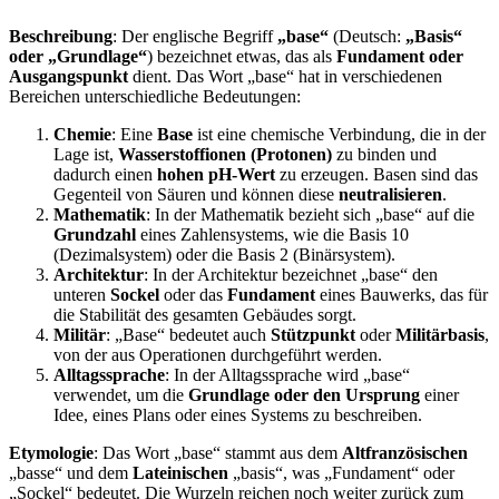
Beschreibung
: Der englische Begriff
„base“
(Deutsch:
„Basis“
oder „Grundlage“
) bezeichnet etwas, das als
Fundament oder
Ausgangspunkt
dient. Das Wort „base“ hat in verschiedenen
Bereichen unterschiedliche Bedeutungen:
Chemie
: Eine
Base
ist eine chemische Verbindung, die in der
Lage ist,
Wasserstoffionen (Protonen)
zu binden und
dadurch einen
hohen pH-Wert
zu erzeugen. Basen sind das
Gegenteil von Säuren und können diese
neutralisieren
.
Mathematik
: In der Mathematik bezieht sich „base“ auf die
Grundzahl
eines Zahlensystems, wie die Basis 10
(Dezimalsystem) oder die Basis 2 (Binärsystem).
Architektur
: In der Architektur bezeichnet „base“ den
unteren
Sockel
oder das
Fundament
eines Bauwerks, das für
die Stabilität des gesamten Gebäudes sorgt.
Militär
: „Base“ bedeutet auch
Stützpunkt
oder
Militärbasis
,
von der aus Operationen durchgeführt werden.
Alltagssprache
: In der Alltagssprache wird „base“
verwendet, um die
Grundlage oder den Ursprung
einer
Idee, eines Plans oder eines Systems zu beschreiben.
Etymologie
: Das Wort „base“ stammt aus dem
Altfranzösischen
„basse“ und dem
Lateinischen
„basis“, was „Fundament“ oder
„Sockel“ bedeutet. Die Wurzeln reichen noch weiter zurück zum