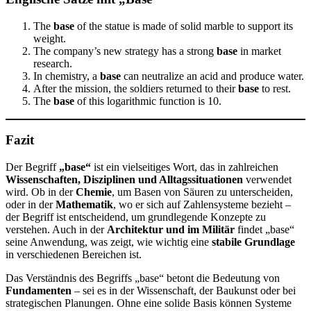
The
base
of the statue is made of solid marble to support its
weight.
The company’s new strategy has a strong
base
in market
research.
In chemistry, a
base
can neutralize an acid and produce water.
After the mission, the soldiers returned to their
base
to rest.
The
base
of this logarithmic function is 10.
Fazit
Der Begriff
„base“
ist ein vielseitiges Wort, das in zahlreichen
Wissenschaften, Disziplinen und Alltagssituationen
verwendet
wird. Ob in der
Chemie
, um Basen von Säuren zu unterscheiden,
oder in der
Mathematik
, wo er sich auf Zahlensysteme bezieht –
der Begriff ist entscheidend, um grundlegende Konzepte zu
verstehen. Auch in der
Architektur und im Militär
findet „base“
seine Anwendung, was zeigt, wie wichtig eine
stabile Grundlage
in verschiedenen Bereichen ist.
Das Verständnis des Begriffs „base“ betont die Bedeutung von
Fundamenten
– sei es in der Wissenschaft, der Baukunst oder bei
strategischen Planungen. Ohne eine solide Basis können Systeme