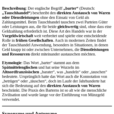
Beschreibung
: Der englische Begriff
„barter“
(Deutsch:
„Tauschhandel“
) beschreibt den
direkten Austausch von Waren
oder Dienstleistungen
ohne den Einsatz von Geld als
Zahlungsmittel. Beim Tauschhandel tauschen zwei Parteien Güter
oder Leistungen aus, die für beide
gleichwertig
sind, ohne dass eine
Geldzahlung erforderlich ist. Diese Art des Handels war in der
Vorgeldwirtschaft
weit verbreitet und spielte eine entscheidende
Rolle in
frühen Gesellschaften
. Auch in modernen Zeiten findet
der Tauschhandel Anwendung, besonders in Situationen, in denen
Geld knapp ist oder zwischen Unternehmen, die
Dienstleistungen
und Ressourcen
direkt miteinander austauschen möchten.
Etymologie
: Das Wort „barter“ stammt aus dem
Spätmittelenglischen
und hat seine Wurzeln im
Altnordfranzösischen
„barater“, was „handeln“ oder „tauschen“
bedeutete. Ursprünglich hatte das Wort auch die Konnotation von
„betrügen“ oder „täuschen“, doch im Laufe der Jahrhunderte hat
sich die Bedeutung auf den
direkten Austausch von Waren
beschränkt. Die Praxis des Barterns ist so alt wie die menschliche
Zivilisation und wurde lange vor der Einführung von Münzgeld
verwendet.
Synonyme und Antonyme