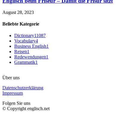
Englisch beim Friseur – Damit die Frisur sitzt
August 28, 2023
Beliebte Kategorie
Dictionary
11087
Vocabulary
4
Business English
1
Reisen
1
Redewendungen
1
Grammatik
1
Über uns
Datenschutzerklärung
Impressum
Folgen Sie uns
© Copyright englisch.net