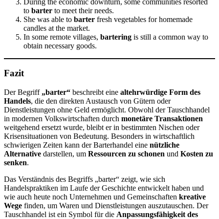
During the economic downturn, some communities resorted
to
barter
to meet their needs.
She was able to
barter
fresh vegetables for homemade
candles at the market.
In some remote villages,
bartering
is still a common way to
obtain necessary goods.
Fazit
Der Begriff
„barter“
beschreibt eine
altehrwürdige Form des
Handels
, die den direkten Austausch von Gütern oder
Dienstleistungen ohne Geld ermöglicht. Obwohl der Tauschhandel
in modernen Volkswirtschaften durch
monetäre Transaktionen
weitgehend ersetzt wurde, bleibt er in bestimmten Nischen oder
Krisensituationen von Bedeutung. Besonders in wirtschaftlich
schwierigen Zeiten kann der Barterhandel eine
nützliche
Alternative
darstellen, um
Ressourcen zu schonen
und
Kosten zu
senken
.
Das Verständnis des Begriffs „barter“ zeigt, wie sich
Handelspraktiken im Laufe der Geschichte entwickelt haben und
wie auch heute noch Unternehmen und Gemeinschaften
kreative
Wege
finden, um Waren und Dienstleistungen auszutauschen. Der
Tauschhandel ist ein Symbol für die
Anpassungsfähigkeit des